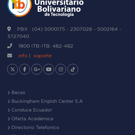
PBX : (04) 5000175 - 2307028 - 5002164 -
3727040
1800 ITB-ITB: 482-482
info
|
soporte
Becas
Buckingham English Center S.A
Conduce Ecuador
Oferta Académica
Directorio Telefoníco