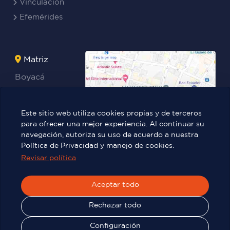
Vinculación
Efemérides
Matriz
Boyacá
Rocafuerte
Teresa
Este sitio web utiliza cookies propias y de terceros
Benites Ayala
para ofrecer una mejor experiencia. Al continuar su
navegación, autoriza su uso de acuerdo a nuestra
Política de Privacidad y manejo de cookies.
Revisar política
Víctor Manuel Rendón 236 y Pedro
Carbo.
Aceptar todo
Rechazar todo
© 2025
TIC - ITB
| Todos los derechos reservados
Configuración