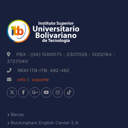
PBX : (04) 5000175 - 2307028 - 5002164 -
3727040
1800 ITB-ITB: 482-482
info
|
soporte
Becas
Buckingham English Center S.A