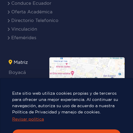
Conduce Ecuador
Oferta Académica
Directorio Telefoníco
Vinculación
Efemérides
Matriz
Boyacá
Rocafuerte
Teresa
Este sitio web utiliza cookies propias y de terceros
Benites Ayala
para ofrecer una mejor experiencia. Al continuar su
navegación, autoriza su uso de acuerdo a nuestra
Política de Privacidad y manejo de cookies.
Revisar política
Víctor Manuel Rendón 236 y Pedro
Carbo.