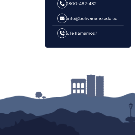
1800-482-482
info@bolivariano.edu.ec
¿Te llamamos?