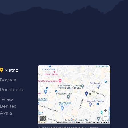
Matriz
Boyacá
Rocafuerte
Teresa
Benites
Ayala
Víctor Manuel Rendón 236 y Pedro