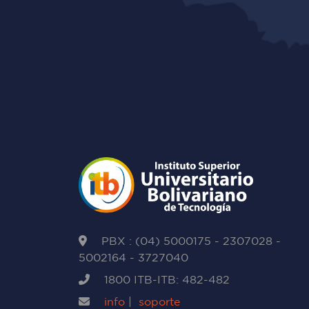
PBX : (04) 5000175 - 2307028 -
5002164 - 3727040
1800 ITB-ITB: 482-482
info
|
soporte