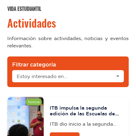
VIDA ESTUDIANTIL
Actividades
Información sobre actividades, noticias y eventos
relevantes.
Filtrar categoría
Estoy interesado en...
Noticia
ITB impulsa la segunda
edición de las Escuelas de
Formación en Participación
ITB dio inicio a la segunda
Ciudadana para estudiantes
de la Facultad de Transporte
edición 2026 de las Escuelas