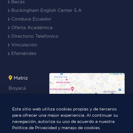
Becas
Buckingham English Center S.A
Conduce Ecuador
Oferta Académica
Directorio Telefoníco
Vinculación
Efemérides
Matriz
Boyacá
Rocafuerte
Teresa
Este sitio web utiliza cookies propias y de terceros
Benites Ayala
para ofrecer una mejor experiencia. Al continuar su
navegación, autoriza su uso de acuerdo a nuestra
Política de Privacidad y manejo de cookies.