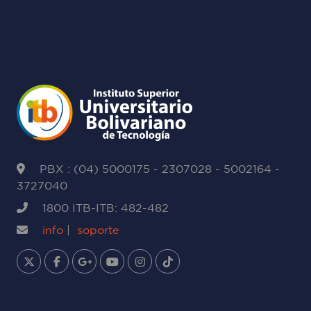
PBX : (04) 5000175 - 2307028 - 5002164 -
3727040
1800 ITB-ITB: 482-482
info
|
soporte