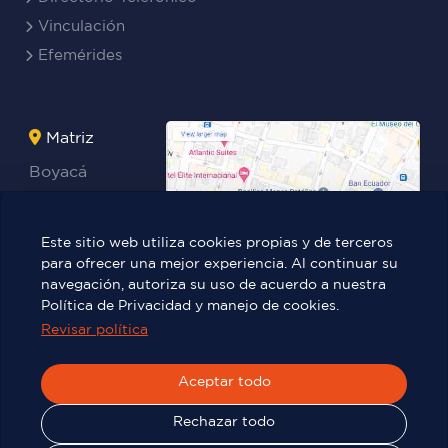
Vinculación
Efemérides
Matriz
Boyacá
Rocafuerte
Teresa
Este sitio web utiliza cookies propias y de terceros
Benites Ayala
para ofrecer una mejor experiencia. Al continuar su
navegación, autoriza su uso de acuerdo a nuestra
Política de Privacidad y manejo de cookies.
Revisar política
Víctor Manuel Rendón 236 y Pedro
Carbo.
Aceptar todo
Rechazar todo