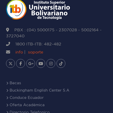
PBX : (04) 5000175 - 2307028 - 5002164 -
3727040
1800 ITB-ITB: 482-482
info
|
soporte
Becas
Buckingham English Center S.A
Conduce Ecuador
Oferta Académica
Directorio Telefoníco