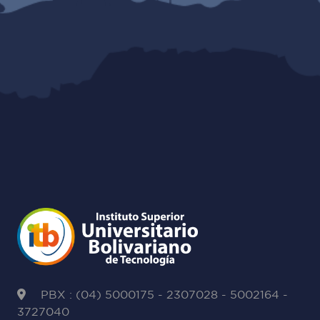
PBX : (04) 5000175 - 2307028 - 5002164 -
3727040