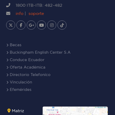
1800 ITB-ITB: 482-482
info
|
soporte
Becas
Buckingham English Center S.A
Conduce Ecuador
Oferta Académica
Directorio Telefoníco
Vinculación
Efemérides
Matriz