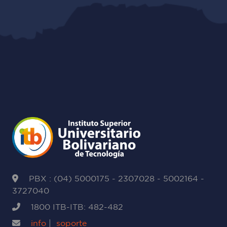
PBX : (04) 5000175 - 2307028 - 5002164 -
3727040
1800 ITB-ITB: 482-482
info
|
soporte