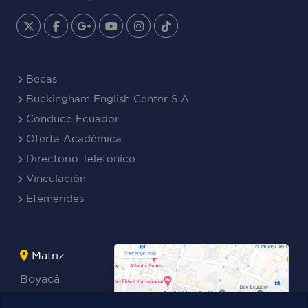
Becas
Buckingham English Center S.A
Conduce Ecuador
Oferta Académica
Directorio Telefoníco
Vinculación
Efemérides
Matriz
Boyacá
Rocafuerte