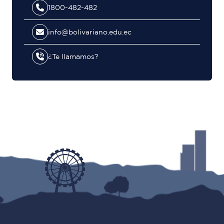
1800-482-482
info@bolivariano.edu.ec
¿Te llamamos?