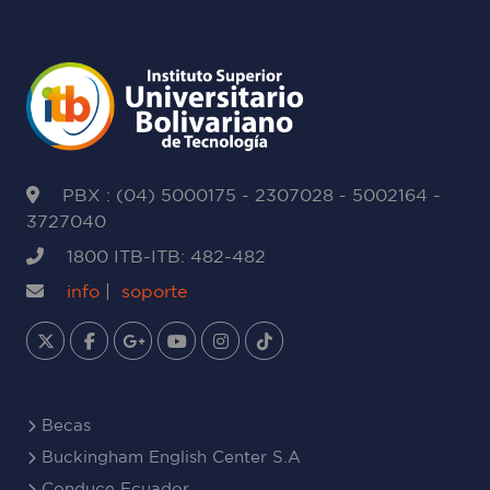
PBX : (04) 5000175 - 2307028 - 5002164 -
3727040
1800 ITB-ITB: 482-482
info
|
soporte
Becas
Buckingham English Center S.A
Conduce Ecuador