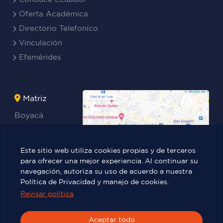
Oferta Académica
Directorio Telefoníco
Vinculación
Efemérides
Matriz
Boyacá
Rocafuerte
Teresa
Este sitio web utiliza cookies propias y de terceros
Benites Ayala
para ofrecer una mejor experiencia. Al continuar su
navegación, autoriza su uso de acuerdo a nuestra
Política de Privacidad y manejo de cookies.
Revisar política
Víctor Manuel Rendón 236 y Pedro
Carbo.
Aceptar todo