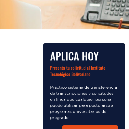
APLICA HOY
Presenta tu solicitud al Instituto
Tecnológico Bolivariano
Práctico sistema de transferencia
de transcripciones y solicitudes
en línea que cualquier persona
puede utilizar para postularse a
programas universitarios de
pregrado.