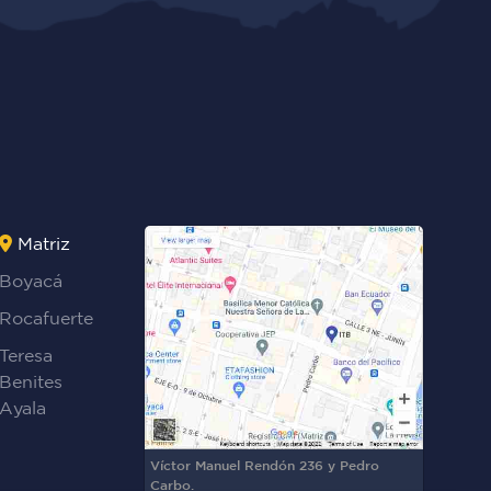
Matriz
Boyacá
Rocafuerte
Teresa
Benites
Ayala
Víctor Manuel Rendón 236 y Pedro
Carbo.