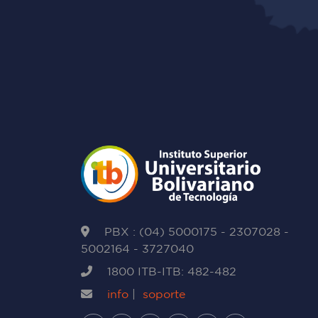
PBX : (04) 5000175 - 2307028 -
5002164 - 3727040
1800 ITB-ITB: 482-482
info
|
soporte