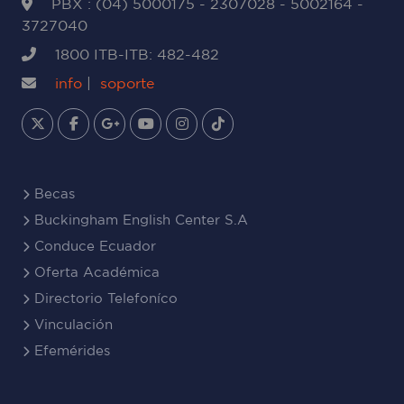
PBX : (04) 5000175 - 2307028 - 5002164 -
3727040
1800 ITB-ITB: 482-482
info
|
soporte
Becas
Buckingham English Center S.A
Conduce Ecuador
Oferta Académica
Directorio Telefoníco
Vinculación
Efemérides