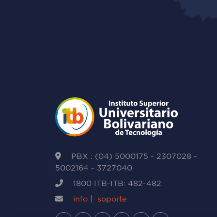
PBX : (04) 5000175 - 2307028 -
5002164 - 3727040
1800 ITB-ITB: 482-482
info
|
soporte