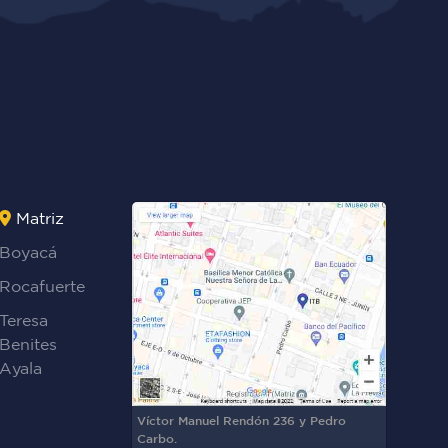
Matriz
Boyacá
Rocafuerte
Teresa
Benites
Ayala
Víctor Manuel Rendón 236 y Pedro
Carbo.