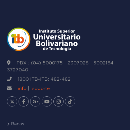
PBX : (04) 5000175 - 2307028 - 5002164 -
3727040
1800 ITB-ITB: 482-482
info
|
soporte
Becas