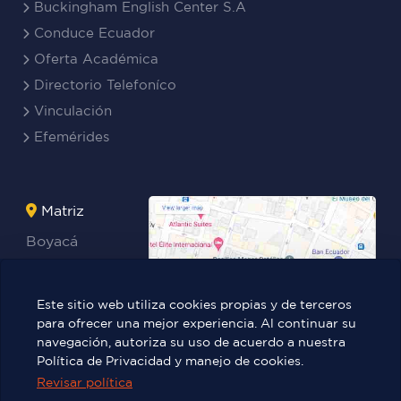
Buckingham English Center S.A
Conduce Ecuador
Oferta Académica
Directorio Telefoníco
Vinculación
Efemérides
Matriz
Boyacá
Rocafuerte
Teresa
Este sitio web utiliza cookies propias y de terceros
Benites Ayala
para ofrecer una mejor experiencia. Al continuar su
navegación, autoriza su uso de acuerdo a nuestra
Política de Privacidad y manejo de cookies.
Revisar política
Víctor Manuel Rendón 236 y Pedro