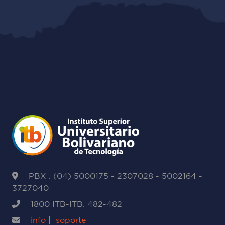
PBX : (04) 5000175 - 2307028 - 5002164 -
3727040
1800 ITB-ITB: 482-482
info
|
soporte