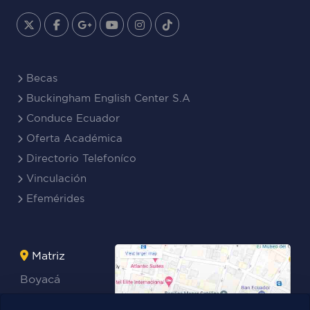
Becas
Buckingham English Center S.A
Conduce Ecuador
Oferta Académica
Directorio Telefoníco
Vinculación
Efemérides
Matriz
Boyacá
Rocafuerte