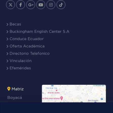
Becas
Buckingham English Center S.A
Conduce Ecuador
Oferta Académica
Directorio Telefoníco
Vinculación
Efemérides
Matriz
Boyacá
Rocafuerte