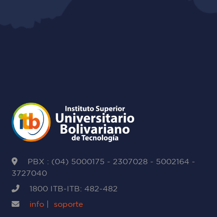
PBX : (04) 5000175 - 2307028 - 5002164 -
3727040
1800 ITB-ITB: 482-482
info
|
soporte