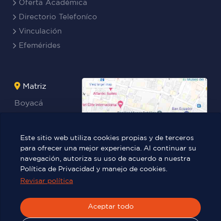
Oferta Académica
Directorio Telefoníco
Vinculación
Efemérides
Matriz
Boyacá
Rocafuerte
Teresa
Este sitio web utiliza cookies propias y de terceros
Benites Ayala
para ofrecer una mejor experiencia. Al continuar su
navegación, autoriza su uso de acuerdo a nuestra
Política de Privacidad y manejo de cookies.
Revisar política
Víctor Manuel Rendón 236 y Pedro
Carbo.
Aceptar todo