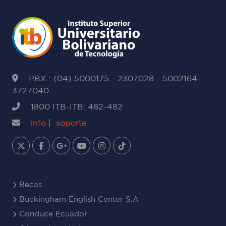
PBX : (04) 5000175 - 2307028 - 5002164 -
3727040
1800 ITB-ITB: 482-482
info
|
soporte
Becas
Buckingham English Center S.A
Conduce Ecuador