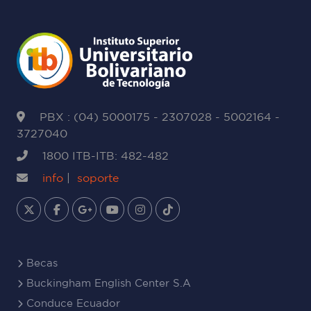
PBX : (04) 5000175 - 2307028 - 5002164 -
3727040
1800 ITB-ITB: 482-482
info
|
soporte
Becas
Buckingham English Center S.A
Conduce Ecuador