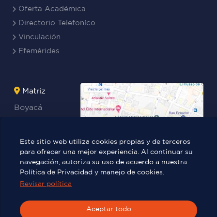
Oferta Académica
Directorio Telefoníco
Vinculación
Efemérides
Matriz
Boyacá
Rocafuerte
Teresa
Este sitio web utiliza cookies propias y de terceros
Benites Ayala
para ofrecer una mejor experiencia. Al continuar su
navegación, autoriza su uso de acuerdo a nuestra
Política de Privacidad y manejo de cookies.
Revisar política
Víctor Manuel Rendón 236 y Pedro
Carbo.
Aceptar todo