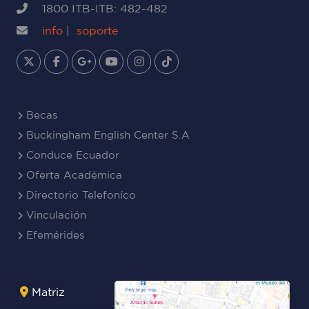
1800 ITB-ITB: 482-482
info
|
soporte
Becas
Buckingham English Center S.A
Conduce Ecuador
Oferta Académica
Directorio Telefoníco
Vinculación
Efemérides
Matriz