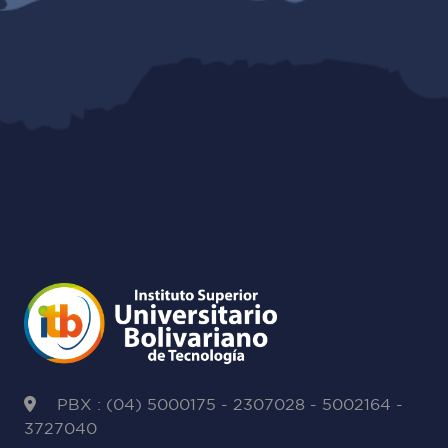
PBX : (04) 5000175 - 2307028 - 5002164 -
3727040