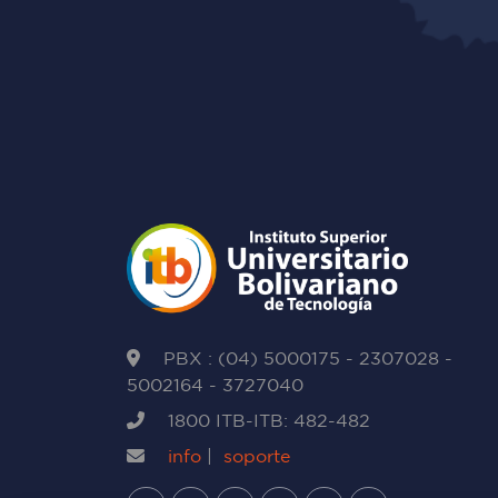
PBX : (04) 5000175 - 2307028 -
5002164 - 3727040
1800 ITB-ITB: 482-482
info
|
soporte