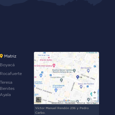
Matriz
Boyacá
Rocafuerte
Teresa
Benites
Ayala
Víctor Manuel Rendón 236 y Pedro
Carbo.