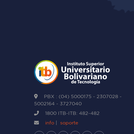
PBX : (04) 5000175 - 2307028 -
5002164 - 3727040
1800 ITB-ITB: 482-482
info
|
soporte