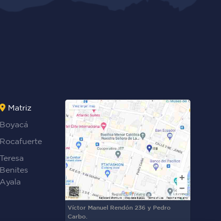
Matriz
Boyacá
Rocafuerte
Teresa
Benites
Ayala
Víctor Manuel Rendón 236 y Pedro
Carbo.