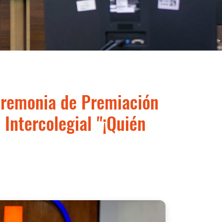
eremonia de Premiación
 Intercolegial "¡Quién