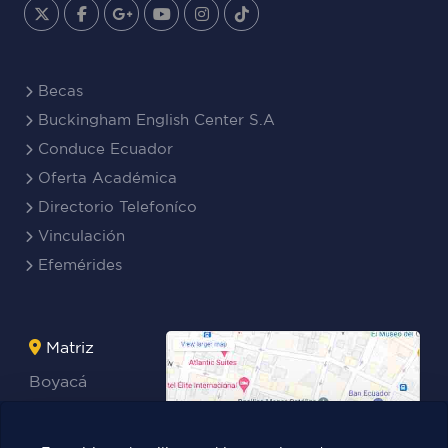
Becas
Buckingham English Center S.A
Conduce Ecuador
Oferta Académica
Directorio Telefoníco
Vinculación
Efemérides
Matriz
Boyacá
Rocafuerte