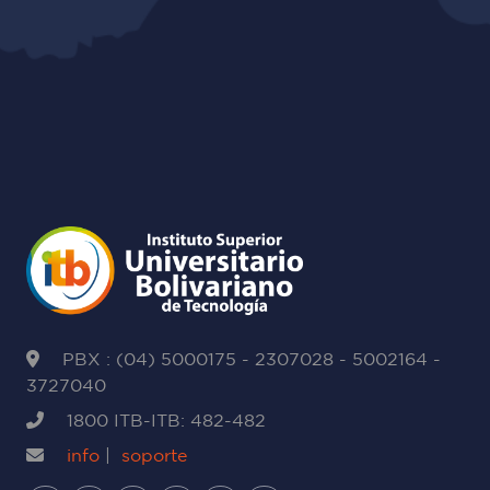
PBX : (04) 5000175 - 2307028 - 5002164 -
3727040
1800 ITB-ITB: 482-482
info
|
soporte