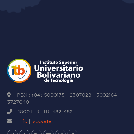
PBX : (04) 5000175 - 2307028 - 5002164 -
3727040
1800 ITB-ITB: 482-482
info
|
soporte