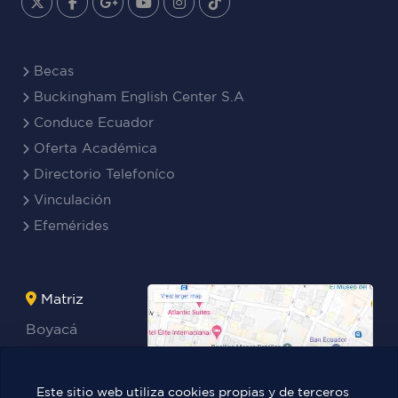
Becas
Buckingham English Center S.A
Conduce Ecuador
Oferta Académica
Directorio Telefoníco
Vinculación
Efemérides
Matriz
Boyacá
Rocafuerte
Teresa
Este sitio web utiliza cookies propias y de terceros