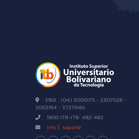
PBX : (04) 5000175 - 2307028 -
5002164 - 3727040
1800 ITB-ITB: 482-482
info
|
soporte