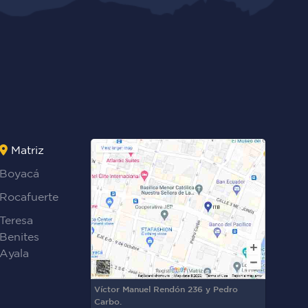
Matriz
Boyacá
Rocafuerte
Teresa
Benites
Ayala
Víctor Manuel Rendón 236 y Pedro
Carbo.