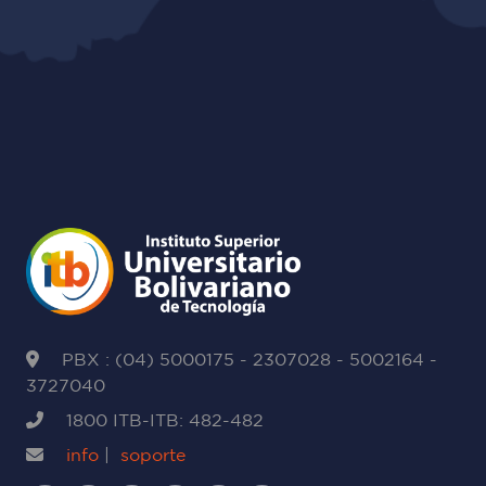
PBX : (04) 5000175 - 2307028 - 5002164 -
3727040
1800 ITB-ITB: 482-482
info
|
soporte