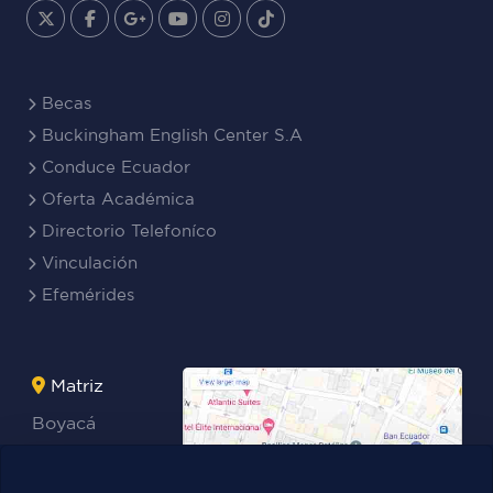
Becas
Buckingham English Center S.A
Conduce Ecuador
Oferta Académica
Directorio Telefoníco
Vinculación
Efemérides
Matriz
Boyacá
Rocafuerte