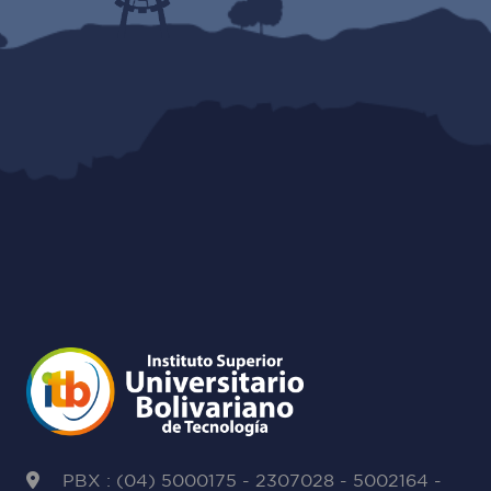
PBX : (04) 5000175 - 2307028 - 5002164 -