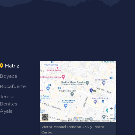
Matriz
Boyacá
Rocafuerte
Teresa
Benites
Ayala
Víctor Manuel Rendón 236 y Pedro
Carbo.