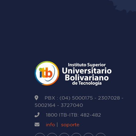
PBX : (04) 5000175 - 2307028 -
5002164 - 3727040
1800 ITB-ITB: 482-482
info
|
soporte