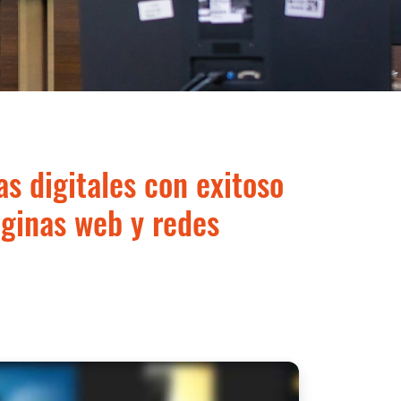
s digitales con exitoso
áginas web y redes