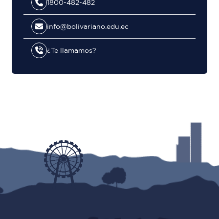
1800-482-482
info@bolivariano.edu.ec
¿Te llamamos?