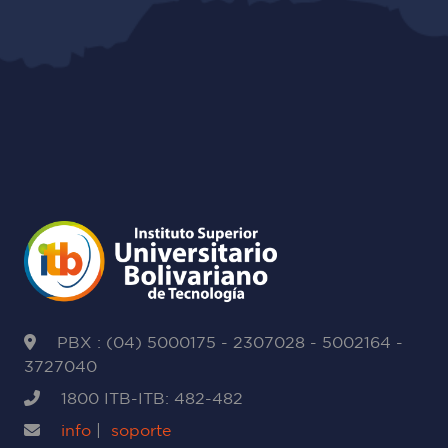
PBX : (04) 5000175 - 2307028 - 5002164 -
3727040
1800 ITB-ITB: 482-482
info
|
soporte