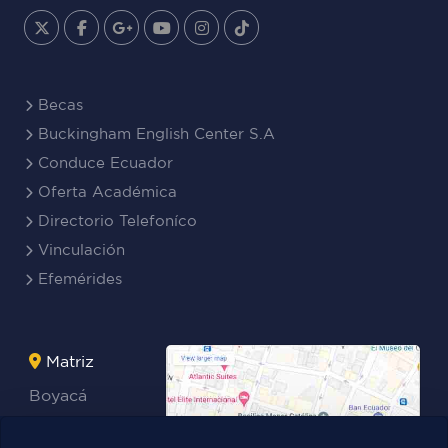
Becas
Buckingham English Center S.A
Conduce Ecuador
Oferta Académica
Directorio Telefoníco
Vinculación
Efemérides
Matriz
Boyacá
Rocafuerte