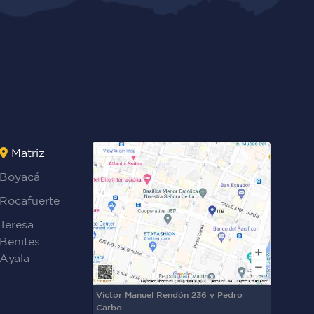
Matriz
Boyacá
Rocafuerte
Teresa
Benites
Ayala
Víctor Manuel Rendón 236 y Pedro
Carbo.