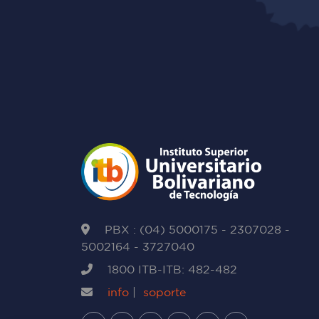
PBX : (04) 5000175 - 2307028 -
5002164 - 3727040
1800 ITB-ITB: 482-482
info
|
soporte