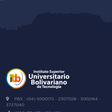
PBX : (04) 5000175 - 2307028 - 5002164 -
3727040