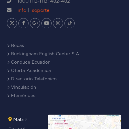
1800 ITB-ITB: 482-482
info
|
soporte
Becas
Buckingham English Center S.A
Conduce Ecuador
Oferta Académica
Directorio Telefoníco
Vinculación
Efemérides
Matriz
Boyacá