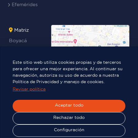
Efemérides
Matriz
Boyacá
Rocafuerte
Teresa
Este sitio web utiliza cookies propias y de terceros
Benites Ayala
para ofrecer una mejor experiencia. Al continuar su
navegación, autoriza su uso de acuerdo a nuestra
Política de Privacidad y manejo de cookies.
Revisar política
Víctor Manuel Rendón 236 y Pedro
Carbo.
Aceptar todo
Rechazar todo
© 2025
TIC - ITB
| Todos los derechos reservados
Configuración