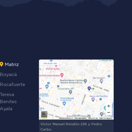
Matriz
Boyacá
Rocafuerte
Teresa
Benites
Ayala
Víctor Manuel Rendón 236 y Pedro
Carbo.