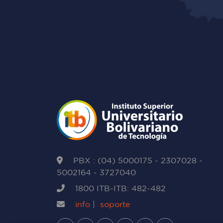
PBX : (04) 5000175 - 2307028 -
5002164 - 3727040
1800 ITB-ITB: 482-482
info
|
soporte