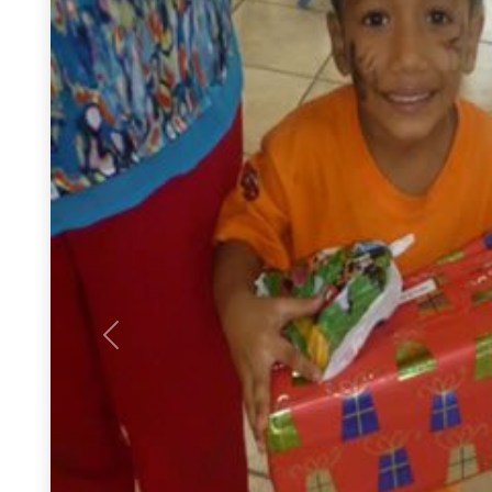
Previous
El día sábado 30 de mayo del presente año, se r
hijos del personal de mantenimiento integral (ob
en la Pinacoteca de la sede Rocafuerte, a partir
Con un show de títeres, caritas pintadas y concu
quienes al son de la música no paraban de disfru