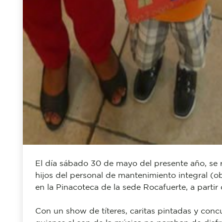
El evento se llevó a cabo bajo la organización 
con Vinculación con la Sociedad y Vicerrectorad
gracias a la valiosa donación de juguetes realiza
de Técnico Superior en Enfermería.
Gracias al trabajo en conjunto, se disfrutó de
más pequeños del hogar.
ITB, Guayaquil Ecuador
10/06/2015