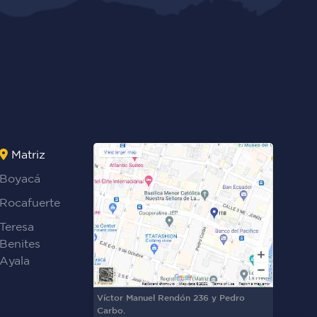
Matriz
Boyacá
Rocafuerte
Teresa
Benites
Ayala
Víctor Manuel Rendón 236 y Pedro
Carbo.