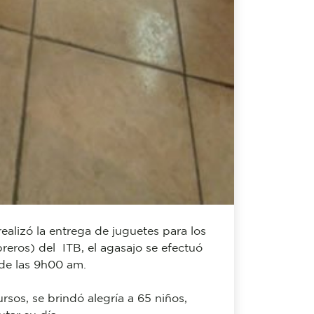
del Dpto. Administrativo en coordinación
o de Extensión y Proyección Social, y
da por varios estudiantes de la carrera
 una mañana amena, en compañía de los
Compartir: