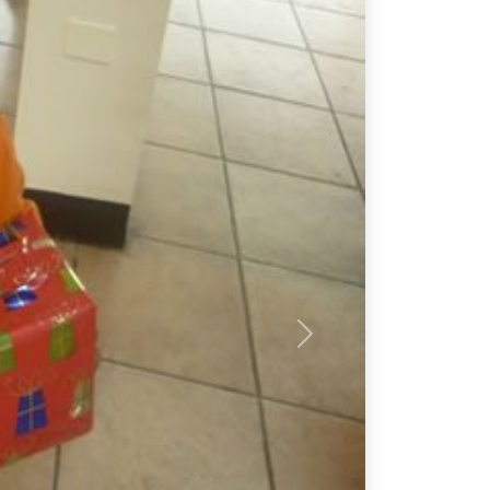
Next
ealizó la entrega de juguetes para los
reros) del ITB, el agasajo se efectuó
 de las 9h00 am.
rsos, se brindó alegría a 65 niños,
tar su día.