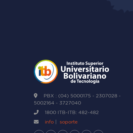
PBX : (04) 5000175 - 2307028 -
5002164 - 3727040
1800 ITB-ITB: 482-482
info
|
soporte