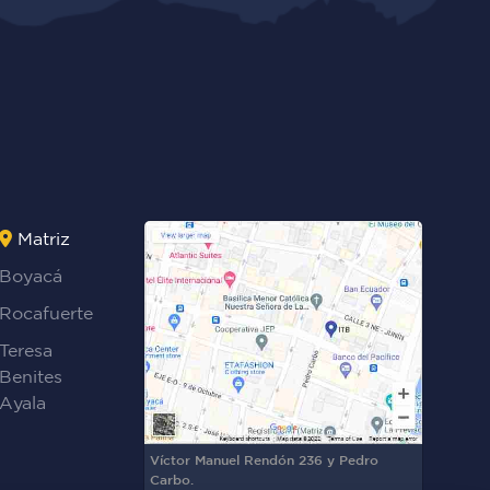
Matriz
Boyacá
Rocafuerte
Teresa
Benites
Ayala
Víctor Manuel Rendón 236 y Pedro
Carbo.