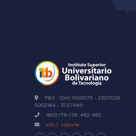
PBX : (04) 5000175 - 2307028 -
5002164 - 3727040
1800 ITB-ITB: 482-482
info
|
soporte