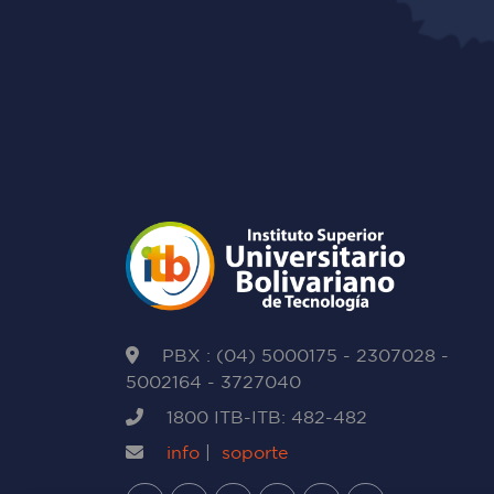
PBX : (04) 5000175 - 2307028 -
5002164 - 3727040
1800 ITB-ITB: 482-482
info
|
soporte