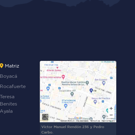
Matriz
Boyacá
Rocafuerte
Teresa
Benites
Ayala
Víctor Manuel Rendón 236 y Pedro
Carbo.