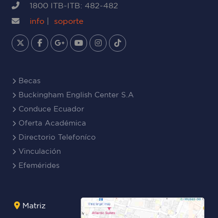
1800 ITB-ITB: 482-482
info
|
soporte
Becas
Buckingham English Center S.A
Conduce Ecuador
Oferta Académica
Directorio Telefoníco
Vinculación
Efemérides
Matriz