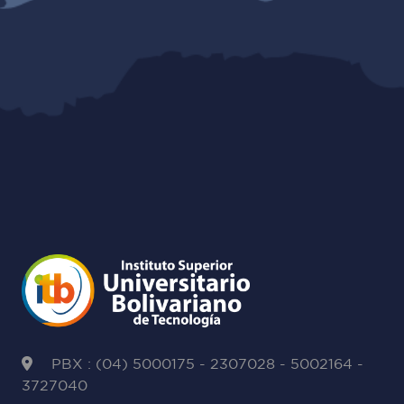
PBX : (04) 5000175 - 2307028 - 5002164 -
3727040