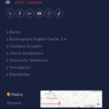
info
|
soporte
Becas
Buckingham English Center S.A
Conduce Ecuador
Oferta Académica
Directorio Telefoníco
Vinculación
Efemérides
Matriz
Boyacá