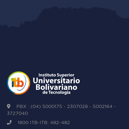
PBX : (04) 5000175 - 2307028 - 5002164 -
3727040
1800 ITB-ITB: 482-482