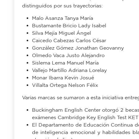
Malo Asanza Tanya María
Bustamante Bricio Lady Isabel
Silva Mejía Miguel Ángel
Caicedo Cabezas Carlos César
González Gómez Jonathan Geovanny
Olmedo Vaca Justo Alejandro
Sislema Lema Manuel María
Vallejo Martillo Adriana Lorelay
Monar Ibarra Kevin Josué
Villalta Ortega Nelson Félix
Varias marcas se sumaron a esta iniciativa entr
Buckingham English Center otorgó 2 becas 
exámenes Cambridge Key English Test KET
El Departamento de Educación Continua del
de inteligencia emocional y habilidades bl
atención al cliente.
La Escuela de Conducción "Tu Licencia" en