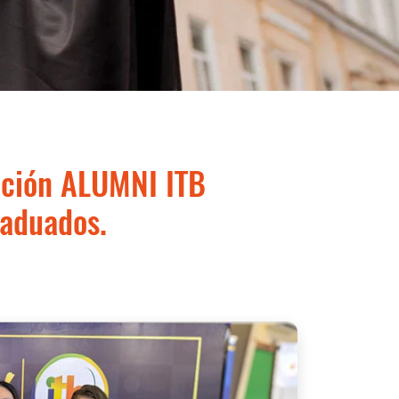
nción ALUMNI ITB
raduados.