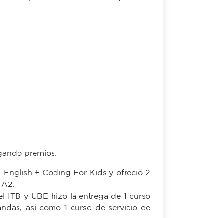
egando premios:
English + Coding For Kids y ofreció 2
 A2.
 ITB y UBE hizo la entrega de 1 curso
andas, así como 1 curso de servicio de
tregó 3 licencias tipo A y 3 licencias