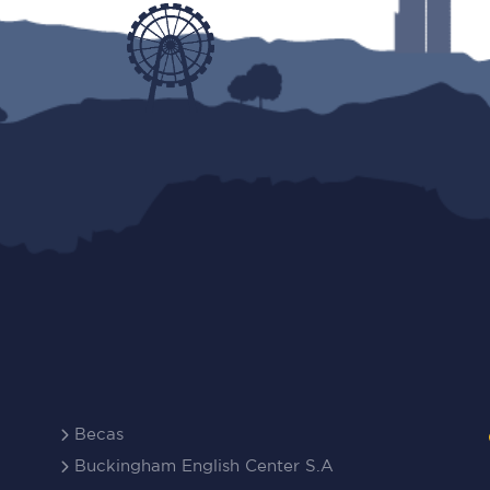
Becas
Buckingham English Center S.A
Conduce Ecuador
Oferta Académica