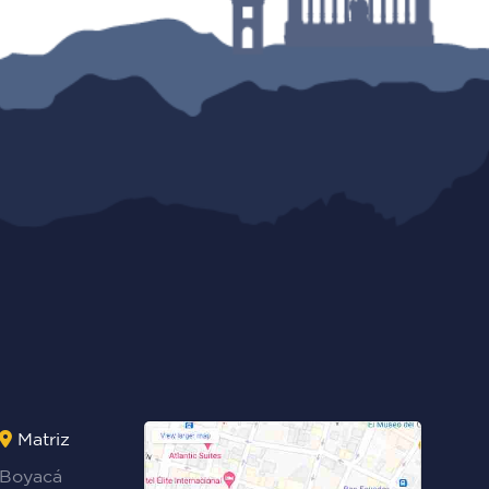
Matriz
Boyacá
Rocafuerte