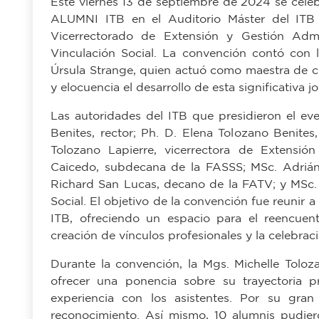
Vicerrectorado de Extensión y Gestión Admi
Vinculación Social. La convención contó con la
Úrsula Strange, quien actuó como maestra de c
y elocuencia el desarrollo de esta significativa j
Las autoridades del ITB que presidieron el ev
Benites, rector; Ph. D. Elena Tolozano Benites
Tolozano Lapierre, vicerrectora de Extensión
Caicedo, subdecana de la FASSS; MSc. Adriá
Richard San Lucas, decano de la FATV; y MSc. 
Social. El objetivo de la convención fue reunir 
ITB, ofreciendo un espacio para el reencuentr
creación de vínculos profesionales y la celebrac
Durante la convención, la Mgs. Michelle Toloz
ofrecer una ponencia sobre su trayectoria p
experiencia con los asistentes. Por su gra
reconocimiento. Así mismo, 10 alumnis pudier
distinguidos por sus trayectorias: