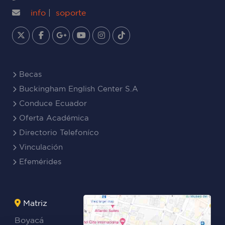
info
|
soporte
Becas
Buckingham English Center S.A
Conduce Ecuador
Oferta Académica
Directorio Telefoníco
Vinculación
Efemérides
Matriz
Boyacá