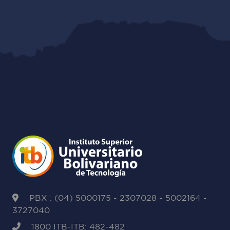
PBX : (04) 5000175 - 2307028 - 5002164 -
3727040
1800 ITB-ITB: 482-482