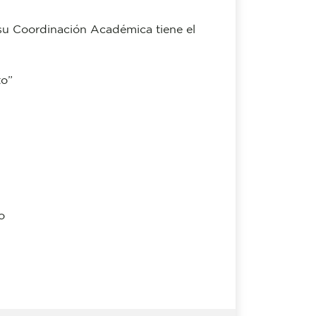
e su Coordinación Académica tiene el
to”
o