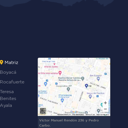
Matriz
Boyacá
Rocafuerte
Teresa
Benites
Ayala
Víctor Manuel Rendón 236 y Pedro
Carbo.