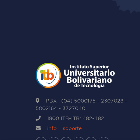
PBX : (04) 5000175 - 2307028 -
5002164 - 3727040
1800 ITB-ITB: 482-482
info
|
soporte