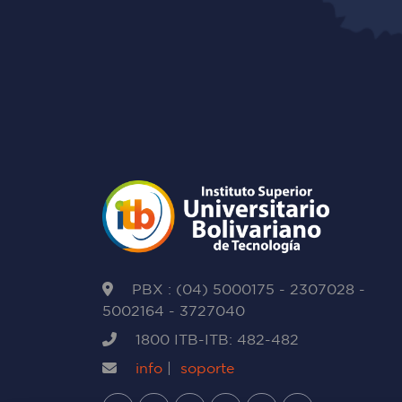
PBX : (04) 5000175 - 2307028 -
5002164 - 3727040
1800 ITB-ITB: 482-482
info
|
soporte