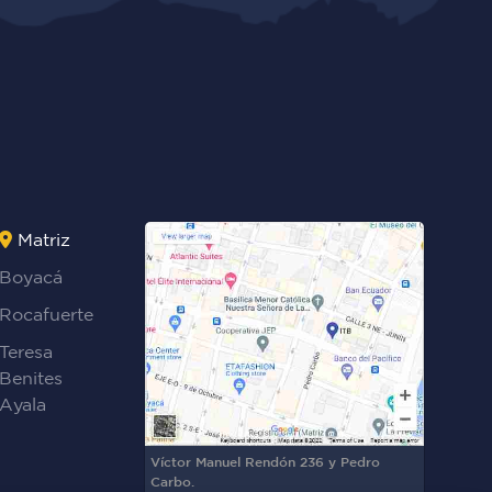
Matriz
Boyacá
Rocafuerte
Teresa
Benites
Ayala
Víctor Manuel Rendón 236 y Pedro
Carbo.