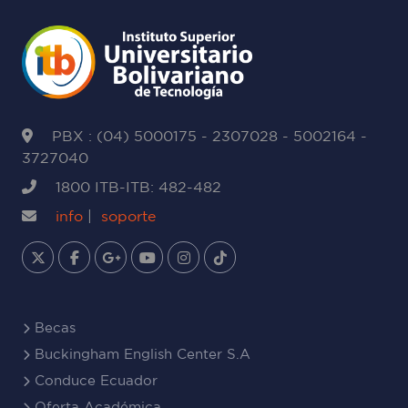
PBX : (04) 5000175 - 2307028 - 5002164 -
3727040
1800 ITB-ITB: 482-482
info
|
soporte
Becas
Buckingham English Center S.A
Conduce Ecuador
Oferta Académica