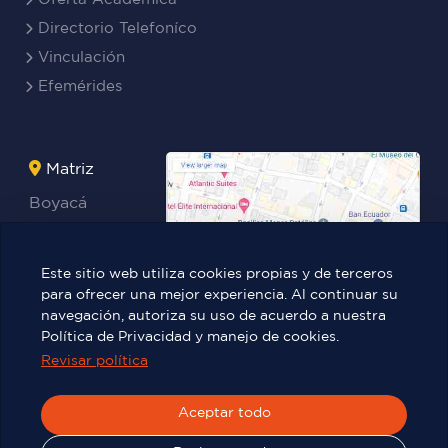
Directorio Telefoníco
Vinculación
Efemérides
Matriz
Boyacá
Rocafuerte
Teresa
Este sitio web utiliza cookies propias y de terceros
Benites Ayala
para ofrecer una mejor experiencia. Al continuar su
navegación, autoriza su uso de acuerdo a nuestra
Política de Privacidad y manejo de cookies.
Revisar política
Víctor Manuel Rendón 236 y Pedro
Carbo.
Aceptar todo