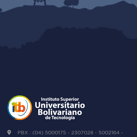
PBX : (04) 5000175 - 2307028 - 5002164 -