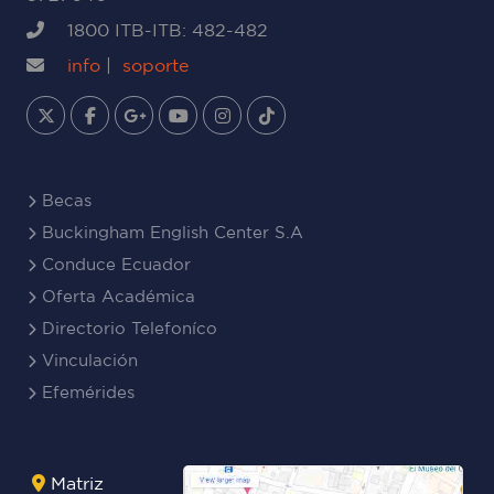
1800 ITB-ITB: 482-482
info
|
soporte
Becas
Buckingham English Center S.A
Conduce Ecuador
Oferta Académica
Directorio Telefoníco
Vinculación
Efemérides
Matriz