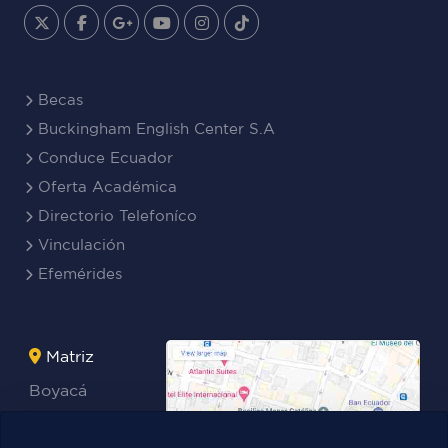
Becas
Buckingham English Center S.A
Conduce Ecuador
Oferta Académica
Directorio Telefoníco
Vinculación
Efemérides
Matriz
Boyacá
Rocafuerte