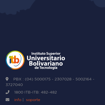
PBX : (04) 5000175 - 2307028 - 5002164 -
3727040
1800 ITB-ITB: 482-482
info
|
soporte