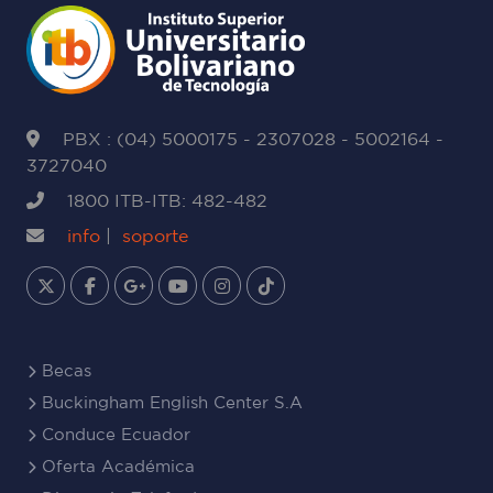
PBX : (04) 5000175 - 2307028 - 5002164 -
3727040
1800 ITB-ITB: 482-482
info
|
soporte
Becas
Buckingham English Center S.A
Conduce Ecuador
Oferta Académica