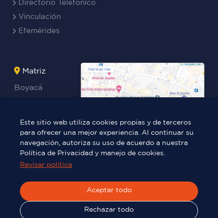
Directorio Telefoníco
Vinculación
Efemérides
Matriz
Boyacá
Rocafuerte
Teresa
Este sitio web utiliza cookies propias y de terceros
Benites Ayala
para ofrecer una mejor experiencia. Al continuar su
navegación, autoriza su uso de acuerdo a nuestra
Política de Privacidad y manejo de cookies.
Revisar política
Víctor Manuel Rendón 236 y Pedro
Carbo.
Aceptar todo
Rechazar todo