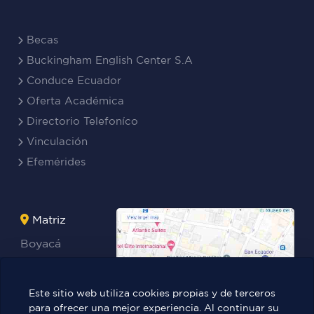
Becas
Buckingham English Center S.A
Conduce Ecuador
Oferta Académica
Directorio Telefoníco
Vinculación
Efemérides
Matriz
Boyacá
Rocafuerte
Teresa
Este sitio web utiliza cookies propias y de terceros
Benites Ayala
para ofrecer una mejor experiencia. Al continuar su