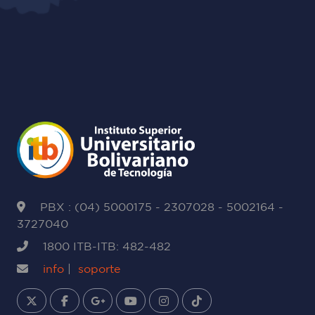
PBX : (04) 5000175 - 2307028 - 5002164 -
3727040
1800 ITB-ITB: 482-482
info
|
soporte