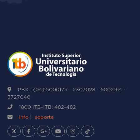
PBX : (04) 5000175 - 2307028 - 5002164 -
3727040
1800 ITB-ITB: 482-482
info
|
soporte