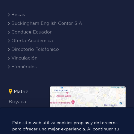
Becas
Buckingham English Center S.A
Conduce Ecuador
Oferta Académica
Directorio Telefoníco
Vinculación
Efemérides
Matriz
Boyacá
Rocafuerte
Teresa
Este sitio web utiliza cookies propias y de terceros
Benites Ayala
para ofrecer una mejor experiencia. Al continuar su