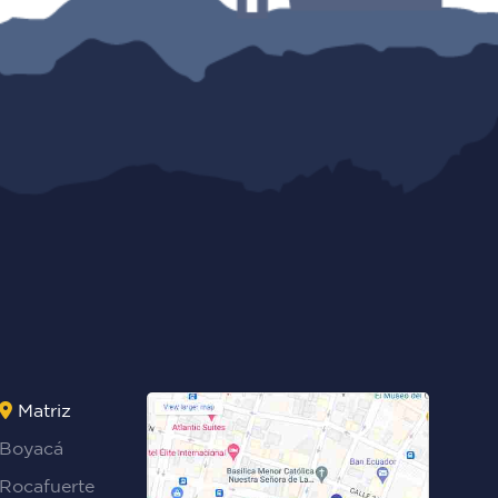
Matriz
Boyacá
Rocafuerte