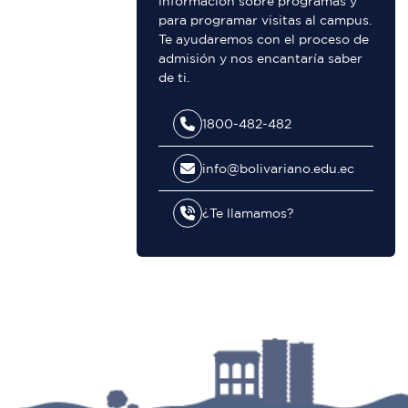
información sobre programas y
para programar visitas al campus.
Te ayudaremos con el proceso de
admisión y nos encantaría saber
de ti.
1800-482-482
info@bolivariano.edu.ec
¿Te llamamos?