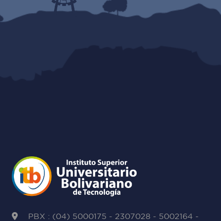
PBX : (04) 5000175 - 2307028 - 5002164 -