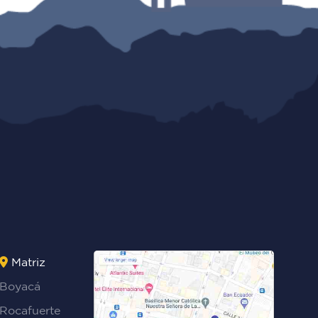
Matriz
Boyacá
Rocafuerte