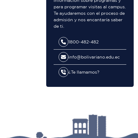
información sobre programas y
para programar visitas al campus.
Te ayudaremos con el proceso de
admisión y nos encantaría saber
de ti.
1800-482-482
info@bolivariano.edu.ec
¿Te llamamos?