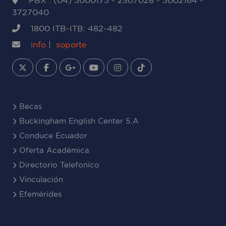
PBX : (04) 5000175 - 2307028 - 5002164 -
3727040
1800 ITB-ITB: 482-482
info
|
soporte
Becas
Buckingham English Center S.A
Conduce Ecuador
Oferta Académica
Directorio Telefoníco
Vinculación
Efemérides